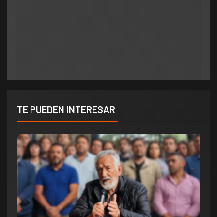
Municipios
admin
julio 2, 2026
0
Legislativo
Municipios
ATE salió con los tapones de punta contra el
El concejal de Villa Mercedes que propuso
aumento del 10% que otorgó la Municipalidad:
multar a quienes revolvían la basura, tuvo que
«Consolida salarios de pobreza»
votar el Pase a Archivo de su propuesta
TE PUEDEN INTERESAR