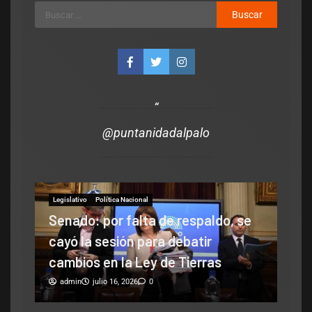
@puntanidadalpalo
espaldo, se
Legislativo
Notas Destacadas
atir
Fernández respondió al Gobierno
ierras
por los biocombustibles y cruzó a
Poggi: «Nunca es tarde para
enmendar errores»