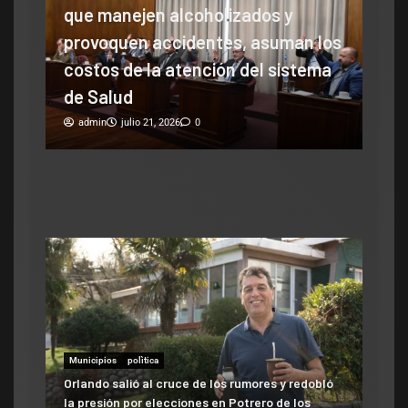
holizados y
Senado: por falta de respald
ntes, asuman los
cayó la sesión para debatir
ción del sistema
cambios en la Ley de Tierras
admin
julio 16, 2026
0
Municipios
polìtica
Municipios
Orlando salió al cruce de los rumores y redobló
ATE salió con los tapones de punta contra el
la presión por elecciones en Potrero de los