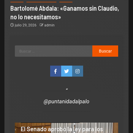
Bartolomé Abdala: «Ganamos sin Claudio,
no lo necesitamos»
julio 29, 2026
admin
@puntanidadalpalo
polìtica
la ley para los
Legislativo
Política Nacional