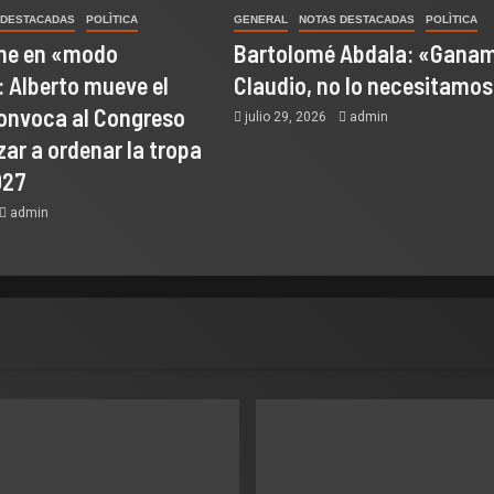
 DESTACADAS
POLÌTICA
GENERAL
NOTAS DESTACADAS
POLÌTICA
one en «modo
Bartolomé Abdala: «Ganam
 Alberto mueve el
Claudio, no lo necesitamo
convoca al Congreso
julio 29, 2026
admin
ar a ordenar la tropa
027
admin