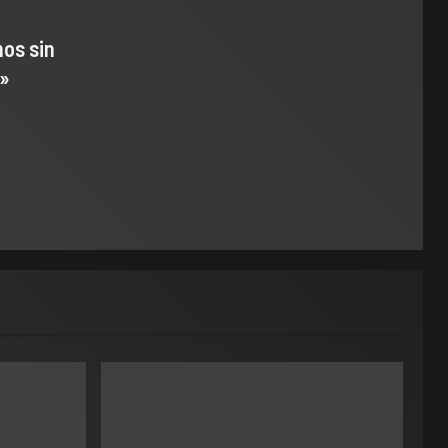
os sin
s»