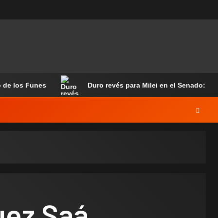
o de los Funes
Duro revés para Milei en el Senado: ali
uez Saá