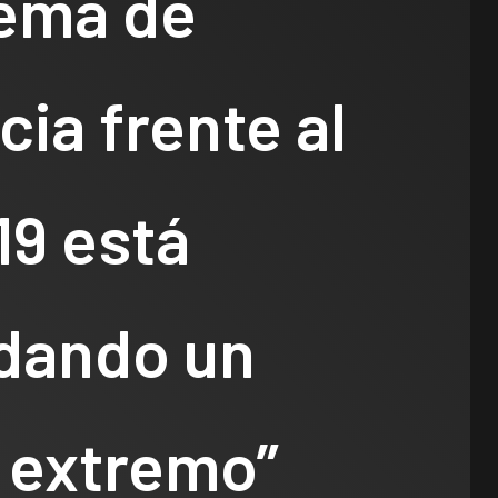
tema de
cia frente al
19 está
dando un
o extremo”
Legislativo
Notas Destacadas
polìtica