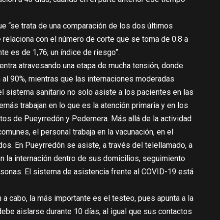
ue “se trata de una comparación de los dos últimos
 relaciona con el número de corte que se toma de 0.8 a
te es de 1,76; un índice de riesgo”.
uentra atravesando una etapa de mucha tensión, donde
n al 90%, mientras que las internaciones moderadas
 sistema sanitario no solo asiste a los pacientes en las
emás trabajan en lo que es la atención primaria y en los
tos de Pueyrredón y Pedernera. Más allá de la actividad
comunes, el personal trabaja en la vacunación, en el
os. En Pueyrredón se asiste, a través del telellamado, a
n la internación dentro de sus domicilios, seguimiento
sonas. El sistema de asistencia frente al COVID-19 está
an a cabo, la más importante es el testeo, pues apunta a la
ebe aislarse durante 10 días, al igual que sus contactos