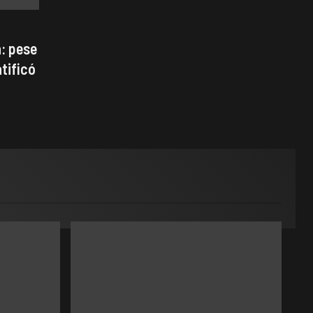
: pese
atificó