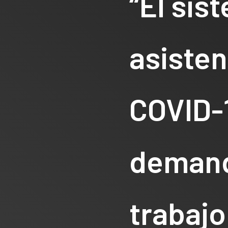
“El sis
asisten
COVID-
deman
trabaj