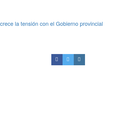
crece la tensión con el Gobierno provincial
ue manejen alcoholizados y
costos de la atención del sistema