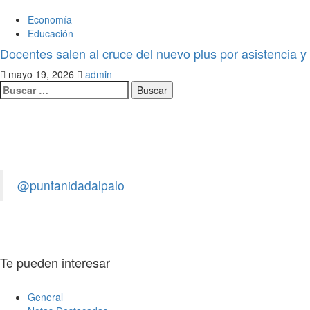
Economía
Educación
Docentes salen al cruce del nuevo plus por asistencia y 
mayo 19, 2026
admin
Legislativo
Notas Destacadas
polìtica
El Senado aprobó la ley para los q
provoquen accidentes, asuman los 
de Salud
@puntanidadalpalo
admin
julio 21, 2026
0
Te pueden interesar
General