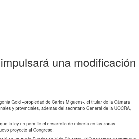
 impulsará una modificación
gonia Gold –propiedad de Carlos Miguens-, el titular de la Cámara
onales y provinciales, además del secretario General de la UOCRA,
que la ley no permite el desarrollo de minería en las zonas
 nuevo proyecto al Congreso.
señaló en un tuit la Fundación Vida Silvestre. “NO podemos permitir que