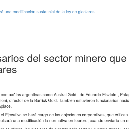
á una modificación sustancial de la ley de glaciares
arios del sector minero que
ares
e compañías argentinas como Austral Gold –de Eduardo Elsztain-, Pata
ni, director de la Barrick Gold. También estuvieron funcionarios naci
aplace.
l Ejecutivo se hará cargo de las objeciones corporativas, que critican 
impulsará una modificación la normativa en febrero, cuando enviaría un
 que se afirma, los glaciares de nuestro país corren un grave riesgo”, 