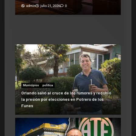
enm
ad
Municipios
polìtica
Orlando salió al cruce de los rumores y redobló
la presión por elecciones en Potrero de los
Funes