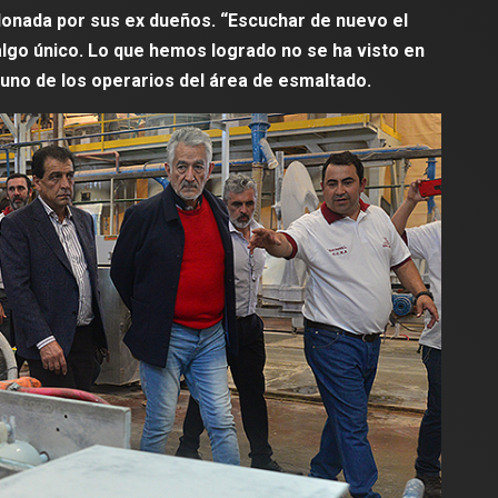
y provo
ndonada por sus ex dueños. “Escuchar de nuevo el
Notas Destacadas
polìtica
lgo único. Lo que hemos logrado no se ha visto en
Ediles del PJ
acciden
 uno de los operarios del área de esmaltado.
proponen un
asuman 
programa de
costos d
empleo para
atenció
mayores de
sistema
40 años y el
Salud
oficialismo
admin
julio 2
rechazó su
tratamiento
inmediato
admin
junio 19, 2026
0