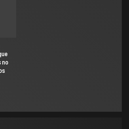
que
s no
os