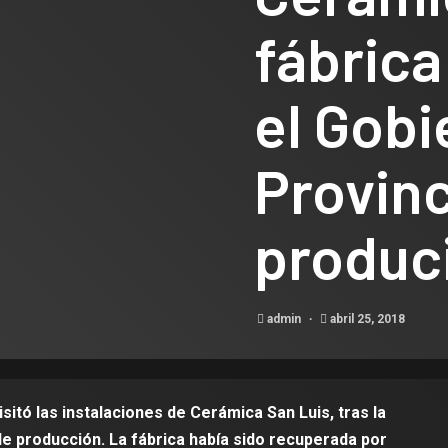
fábrica
el Gobi
Provinc
Legislativo
produci
Notas Destacada
El Sena
aprobó l
admin
abril 25, 2018
para lo
maneje
itó las instalaciones de Cerámica San Luis, tras la
alcohol
e producción. La fábrica había sido recuperada por
Legislativo