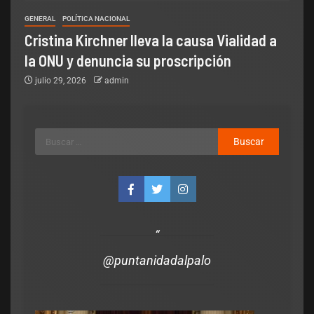
GENERAL
POLÍTICA NACIONAL
Cristina Kirchner lleva la causa Vialidad a
la ONU y denuncia su proscripción
julio 29, 2026
admin
Legislativo
Notas Destacadas
Fernández respondió al Gobierno
por los biocombustibles y cruzó a
Poggi: «Nunca es tarde para
@puntanidadalpalo
enmendar errores»
admin
julio 2, 2026
0