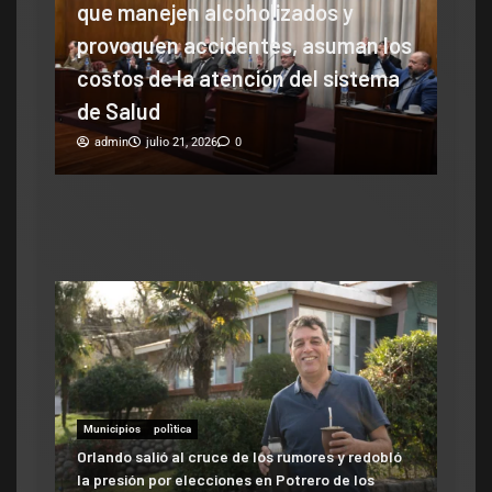
que manejen alcoholizados y
Sen
provoquen accidentes, asuman los
cay
se
costos de la atención del sistema
cam
de Salud
ad
admin
julio 21, 2026
0
Municipios
polìtica
Orlando salió al cruce de los rumores y redobló
la presión por elecciones en Potrero de los