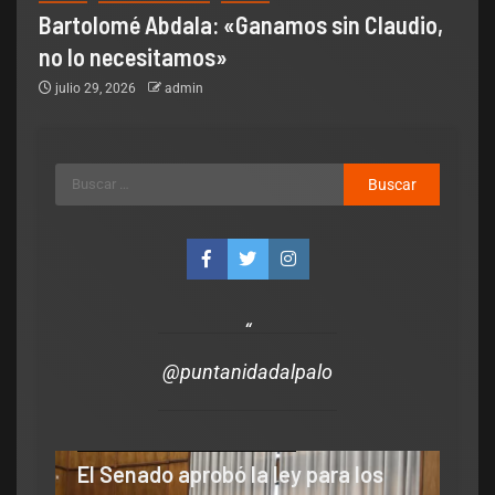
Bartolomé Abdala: «Ganamos sin Claudio,
no lo necesitamos»
julio 29, 2026
admin
@puntanidadalpalo
Legislativo
Notas Destacadas
polìtica
El Senado aprobó la ley para los
Legis