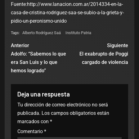
Fuente:http://www.lanacion.com.ar/2014334-en-la-
casa-de-cristina-rodriguez-saa-se-subio-a-la-grieta-y-
pidio-un-peronismo-unido
Alberto Rodríguez Saá
Instituto Patria
Tags:
Anterior
Siguiente
Adolfo: “Sabemos lo que
El exabrupto de Poggi
era San Luis y lo que
cargado de violencia
hemos logrado”
Deja una respuesta
Tu dirección de correo electrónico no será
publicada.
Los campos obligatorios están
marcados con
*
Comentario
*