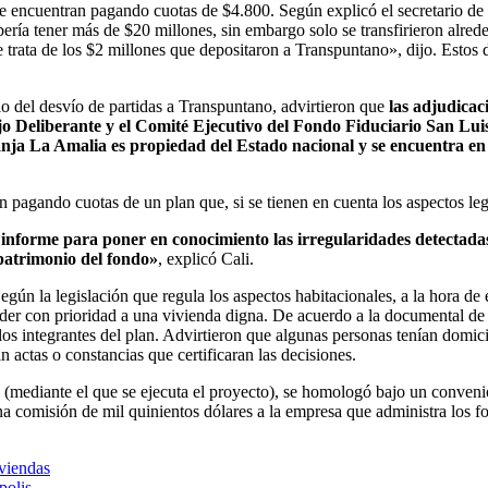
e encuentran pagando cuotas de $4.800. Según explicó el secretario de
bería tener más de $20 millones, sin embargo solo se transfirieron alrede
e trata de los $2 millones que depositaron a Transpuntano», dijo. Estos d
dio del desvío de partidas a Transpuntano, advirtieron que
las adjudicaci
ejo Deliberante y el Comité Ejecutivo del Fondo Fiduciario San Lui
anja La Amalia es propiedad del Estado nacional y se encuentra en 
n pagando cuotas de un plan que, si se tienen en cuenta los aspectos leg
nforme para poner en conocimiento las irregularidades detectadas 
l patrimonio del fondo»
, explicó Cali.
egún la legislación que regula los aspectos habitacionales, a la hora de e
er con prioridad a una vivienda digna. De acuerdo a la documental de l
os integrantes del plan. Advirtieron que algunas personas tenían domicil
n actas o constancias que certificaran las decisiones.
 (mediante el que se ejecuta el proyecto), se homologó bajo un convenio
 una comisión de mil quinientos dólares a la empresa que administra los 
viendas
polis