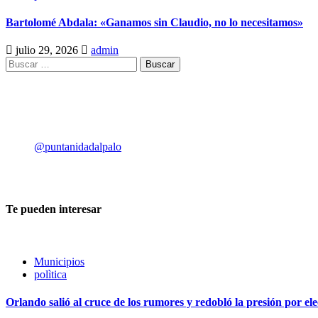
Bartolomé Abdala: «Ganamos sin Claudio, no lo necesitamos»
julio 29, 2026
admin
Legislativo
Pepe Olguín: «La soberanía no se n
@puntanidadalpalo
admin
agosto 6, 2026
0
Te pueden interesar
Municipios
polìtica
Orlando salió al cruce de los rumores y redobló la presión por el