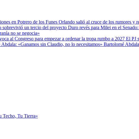
Orlando salió al cruce de los rumores y r
Duro revés para Milei en el Senado: 
ranía no se negocia»
El PJ 
Bartolomé Abdala
Tu Techo, Tu Tierra»