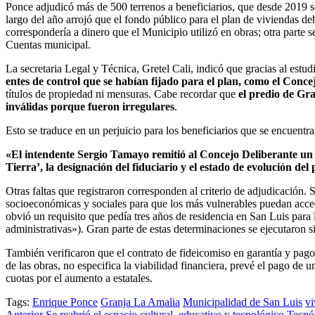
Ponce adjudicó más de 500 terrenos a beneficiarios, que desde 2019 s
largo del año arrojó que el fondo público para el plan de viviendas de
correspondería a dinero que el Municipio utilizó en obras; otra parte s
Cuentas municipal.
La secretaria Legal y Técnica, Gretel Cali, indicó que gracias al estu
entes de control que se habían fijado para el plan, como el Conc
títulos de propiedad ni mensuras. Cabe recordar que
el predio de Gr
inválidas porque fueron irregulares
.
Esto se traduce en un perjuicio para los beneficiarios que se encuentra
«El intendente Sergio Tamayo remitió al Concejo Deliberante un i
Tierra’, la designación del fiduciario y el estado de evolución de
Otras faltas que registraron corresponden al criterio de adjudicación. S
socioeconómicas y sociales para que los más vulnerables puedan acced
obvió un requisito que pedía tres años de residencia en San Luis para l
administrativas»). Gran parte de estas determinaciones se ejecutaron si
También verificaron que el contrato de fideicomiso en garantía y pago
de las obras, no especifica la viabilidad financiera, prevé el pago de
cuotas por el aumento a estatales.
Tags:
Enrique Ponce
Granja La Amalia
Municipalidad de San Luis
vi
Anterior
Se reabrió el espacio cultural, educativo y tecnológico Tecnó