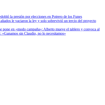
edobló la presión por elecciones en Potrero de los Funes
aliados le vaciaron la ley y solo sobrevivió un tercio del proyecto
se pone en «modo campaña»: Alberto mueve el tablero y convoca al
: «Ganamos sin Claudio, no lo necesitamos»