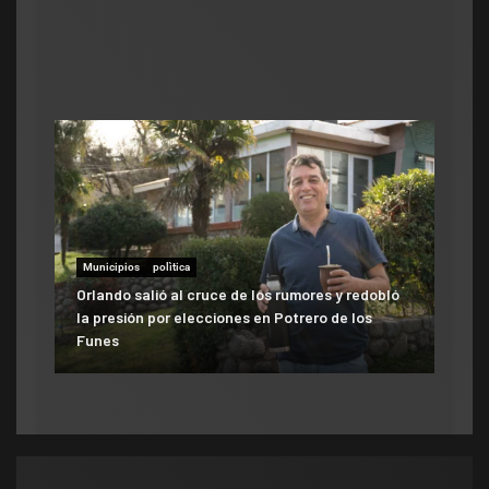
ad
Municipios
polìtica
Municipios
Orlando salió al cruce de los rumores y redobló
ATE salió con los tapones de punta contra el
la presión por elecciones en Potrero de los
aumento del 10% que otorgó la Municipalidad:
Funes
«Consolida salarios de pobreza»