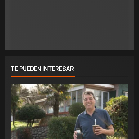
Municipios
polìtica
Municipios
Orlando salió al cruce de los rumores y redobló
ATE salió con los tapones de punta contra el
la presión por elecciones en Potrero de los
aumento del 10% que otorgó la Municipalidad:
Funes
«Consolida salarios de pobreza»
TE PUEDEN INTERESAR