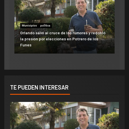
Municipios
polìtica
Municipios
Orlando salió al cruce de los rumores y redobló
ATE salió con los tapones de punta contra el
la presión por elecciones en Potrero de los
aumento del 10% que otorgó la Municipalidad:
Funes
«Consolida salarios de pobreza»
TE PUEDEN INTERESAR