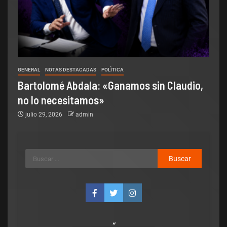
GENERAL
NOTAS DESTACADAS
POLÌTICA
Bartolomé Abdala: «Ganamos sin Claudio,
no lo necesitamos»
julio 29, 2026
admin
Legislativo
Notas Destacadas
polìtica
El Senado aprobó la ley para los
que manejen alcoholizados y
provoquen accidentes, asuman los