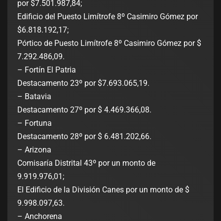
por $7.501.987,84;
Edificio del Puesto Limítrofe 8º Casimiro Gómez por
$6.818.192,17;
Pórtico de Puesto Limítrofe 8º Casimiro Gómez por $
7.292.486,09.
– Fortín El Patria
Destacamento 23º por $7.693.065,19.
– Batavia
Destacamento 27º por $ 4.469.366,08.
– Fortuna
Destacamento 28º por $ 6.481.202,66.
– Arizona
Comisaría Distrital 43º por un monto de
9.919.976,01;
El Edificio de la División Canes por un monto de $
9.998.097,63.
– Anchorena