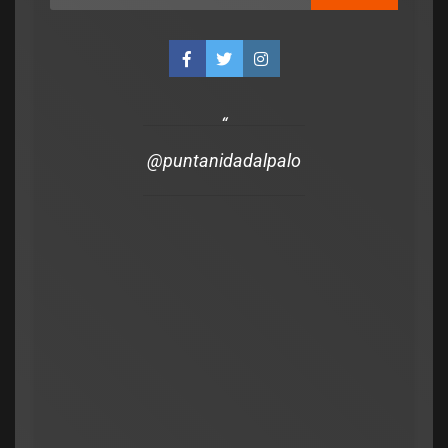
polìtica
la ley para los
holizados y
ntes, asuman los
ción del sistema
@puntanidadalpalo
Legislativo
Política Nacional
Senado: por falta de respald
cayó la sesión para debatir
cambios en la Ley de Tierras
admin
julio 16, 2026
0
Municipios
polìtica
Municipios