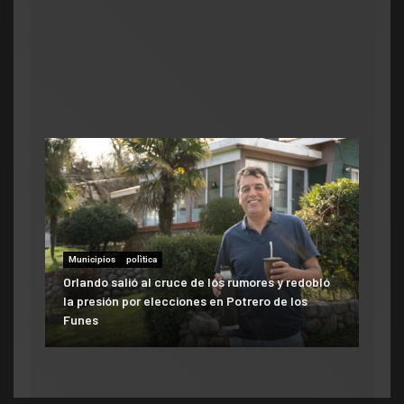
Po
en
a
Municipios
polìtica
Municipios
Orlando salió al cruce de los rumores y redobló
ATE salió con los tapones de punta contra el
la presión por elecciones en Potrero de los
aumento del 10% que otorgó la Municipalidad:
Funes
«Consolida salarios de pobreza»