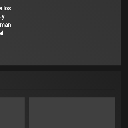
a los
 y
uman
el