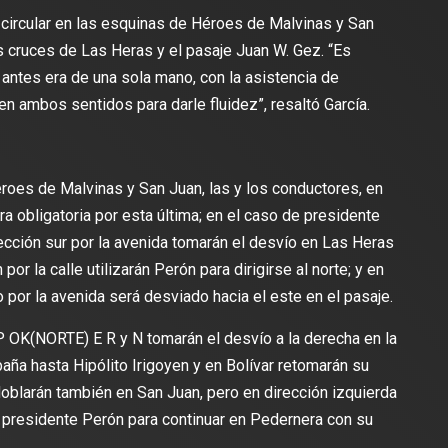
circular en las esquinas de Héroes de Malvinas y San
s cruces de Las Heras y el pasaje Juan W. Gez. “Es
 antes era de una sola mano, con la asistencia de
 en ambos sentidos para darle fluidez”, resaltó García.
roes de Malvinas y San Juan, las y los conductores, en
 obligatoria por esta última; en el caso de presidente
ección sur por la avenida tomarán el desvío en Las Heras
or la calle utilizarán Perón para dirigirse al norte; y en
 por la avenida será desviado hacia el este en el pasaje.
 P OK(NORTE) E R y N tomarán el desvío a la derecha en la
paña hasta Hipólito Irigoyen y en Bolívar retomarán su
 doblarán también en San Juan, pero en dirección izquierda
 presidente Perón para continuar en Pedernera con su