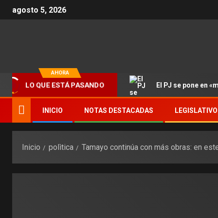
agosto 5, 2026
AHORA
El PJ se pone en «
LO QUE ESTÁ PASANDO
INICIO
NOTAS DESTACADAS
LEGISLATIVO
Inicio
polìtica
Tamayo continúa con más obras: en este