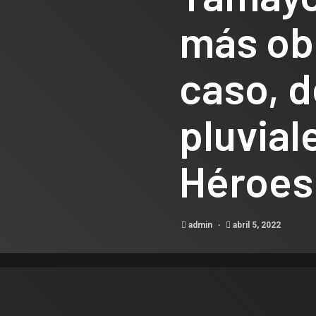
más ob
caso, 
pluvial
Héroes
admin
abril 5, 2022