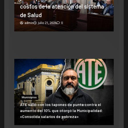
costos de la atención del sistema
camb
de Salud
es
adm
azó
admin
julio 21, 2026
0
Municipios
ATE salió con los tapones de punta contra el
aumento del 10% que otorgó la Municipalidad:
«Consolida salarios de pobreza»