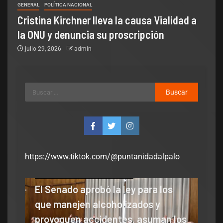
GENERAL
POLÍTICA NACIONAL
Cristina Kirchner lleva la causa Vialidad a
la ONU y denuncia su proscripción
julio 29, 2026
admin
https://www.tiktok.com/@puntanidadalpalo
Legislativo
Notas Destacadas
polìtica
El Senado aprobó la ley para los
Legisla
que manejen alcoholizados y
Sena
provoquen accidentes, asuman los
cayó